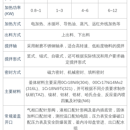
加热功率
0.8~1
1~3
4~6
6~12
(KW)
加热方式
电加热、水循环、导热油、蒸汽、远红外线加热等
出料方式
上出料、下出料
搅拌轴
采用耐磨不锈钢轴承，适合高转速、低粘度物料的搅拌
桨式、锚式、自吸式，还可根据实际情况和用户要求确
搅拌形式
定搅拌形式
密封方式
磁力密封、机械密封、填料密封
釜体材料主要采用0Cr18Ni9(304)、00Cr17Ni14Mo2
(316L)、1Cr18Ni9Ti(321)，并可根据不同介质要求制作
主要材料
钛材(TA2)、镍材、钽材、锆材、哈氏合金、反应釜内喷
四氟及衬镍(Ni6)
气相口配针形阀，液相口配针形阀及釜内插底管，固体
常规釜盖
加料口配丝堵，测控温口配铂电阻，压力表安全爆破口
开口
配压力表及安全防爆装置，釜内冷却盘管进、出口配水
咀