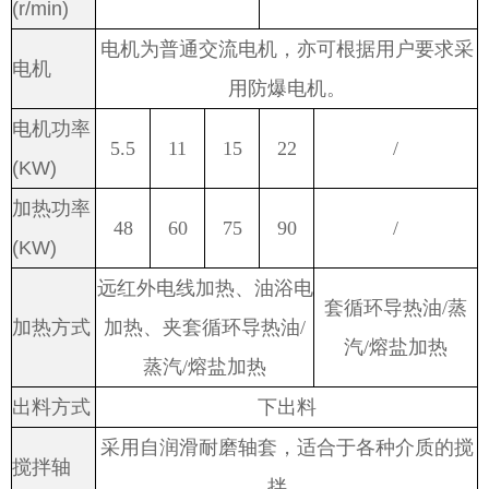
(r/min)
电机为普通交流电机，亦可根据用户要求采
电机
用防爆电机。
电机功率
5.5
11
15
22
/
(KW)
加热功率
48
60
75
90
/
(KW)
远红外电线加热、油浴电
套循环导热油
/
蒸
加热方式
加热、夹套循环导热油
/
汽
/
熔盐加热
蒸汽
/
熔盐加热
出料方式
下出料
采用自润滑耐磨轴套，适合于各种介质的搅
搅拌轴
拌。