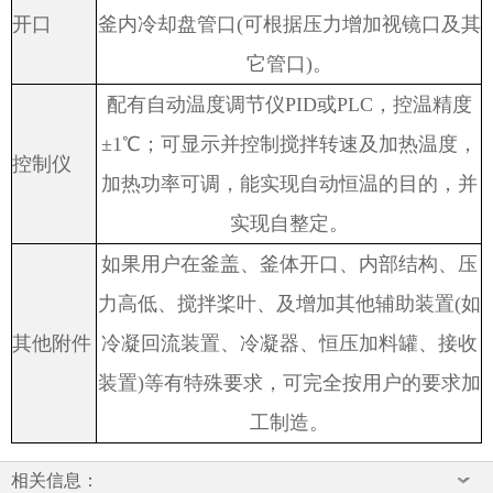
开口
釜内冷却盘管口
(
可根据压力增加视镜口及其
它管口
)
。
配有自动温度调节仪
PID
或
PLC
，控温精度
±
1
℃；可显示并控制搅拌转速及加热温度，
控制仪
加热功率可调，能实现自动恒温的目的，并
实现自整定。
如果用户在釜盖、釜体开口、内部结构、压
力高低、搅拌桨叶、及增加其他辅助装置
(
如
其他附件
冷凝回流装置、冷凝器、恒压加料罐、接收
装置
)
等有特殊要求，可完全按用户的要求加
工制造。
相关信息：