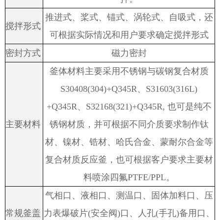
推进式、桨式、锚式、涡轮式、自吸式，还
搅拌形式
可根据实际情况和用户要求确定搅拌形式
密封方式
磁力密封
釜体材料主要采用不锈钢与碳钢复合材质
S30408(304)+Q345R
、
S31603(316L)
+Q345R
、
S32168(321)+Q345R,
也可是纯不
主要材料
锈钢材质，并可根据不同介质要求制作钛
材、镍材、锆材、哈氏合金、蒙耐尔合金等
复合材质反应釜，也可根据客户要求主要材
料喷涂四氟
PTFE/PPL
。
气相口、液相口、测温口、固体加料口、压
常规釜盖
力表爆破片
(
安全阀
)
口、人孔
(
手孔
)
备用口、